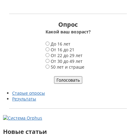
Опрос
Какой ваш возраст?
В
До 16 лет
а
От 16 до 21
р
От 22 до 29 лет
и
От 30 до 49 лет
а
50 лет и страше
н
т
ы
Старые опросы
Результаты
Новые статьи