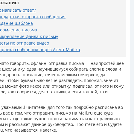
ржание:
к написать ответ?
андартная отправка сообщения
здание шаблона
ормление письма
икрепление файла к письму
веты по отправке видео
правка сообщения через Агент Mail.ru
инято говорить, офлайн, отправка письма — наипростейшее
е школьнику, едва научившемуся собирать слоги в слова и
! Нацарапал послание, хочешь мелким почерком, да
й, чтобы буквы было легче разглядеть, положил, значит,
ё может фото какое или открытку, подписал, от кого и кому,
ое, как говорится, дело техники, а если точней, то и
, уважаемый читатель, для того так подробно расписана во
 вас в том, что отправить письмо на Mail.ru ещё куда
знать, где какие нужно кнопки нажимать и как правильно
ам и расскажет данное руководство. Прочтёте его и будете
u, что называется, налегке.