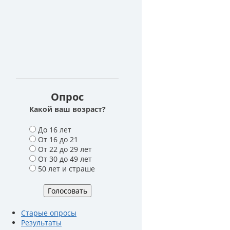
Опрос
Какой ваш возраст?
В
До 16 лет
а
От 16 до 21
р
От 22 до 29 лет
и
От 30 до 49 лет
а
50 лет и страше
н
т
ы
Старые опросы
Результаты