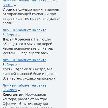
Личный кабинет на сайте Эллис
Банка
Ирина:
получила логин и пароль
от управляющей компании.при
вводе пишет не правильно указан
логин...
Личный кабинет на сайте
Займиго
Дарья Морозова:
Не люблю
обращаться в МФО, но порой
жизнь поворачивается не тем
местом... Сюда обратилась...
Личный кабинет на сайте
Займиго
Гость:
Оформили быстро, без
лишней головной боли и цирка.
Всё честно: сколько написано к...
Личный кабинет на сайте
Займиго
Константин:
Нормальная
контора, работают быстро.
Оформил 6 тысяч, получил