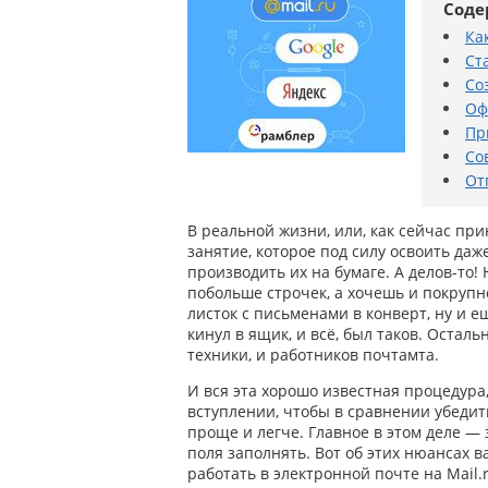
Соде
Ка
Ст
Со
Оф
Пр
Со
От
В реальной жизни, или, как сейчас пр
занятие, которое под силу освоить даж
производить их на бумаге. А делов-то
побольше строчек, а хочешь и покрупне
листок с письменами в конверт, ну и ещ
кинул в ящик, и всё, был таков. Остальн
техники, и работников почтамта.
И вся эта хорошо известная процедура
вступлении, чтобы в сравнении убедить
проще и легче. Главное в этом деле — 
поля заполнять. Вот об этих нюансах в
работать в электронной почте на Mail.r