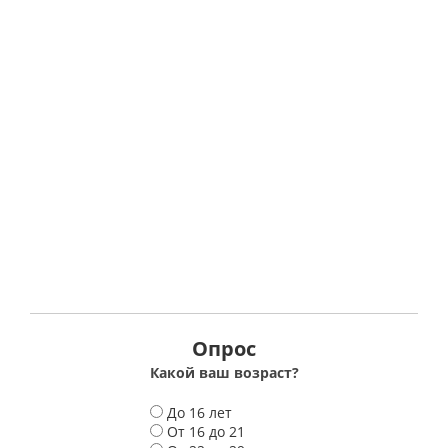
Опрос
Какой ваш возраст?
В
До 16 лет
а
От 16 до 21