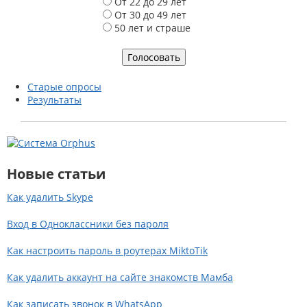
р
От 22 до 29 лет
и
От 30 до 49 лет
а
50 лет и страше
н
т
ы
Старые опросы
Результаты
Новые статьи
Как удалить Skype
Вход в Одноклассники без пароля
Как настроить пароль в роутерах MiktoTik
Как удалить аккаунт на сайте знакомств Мамба
Как записать звонок в WhatsApp