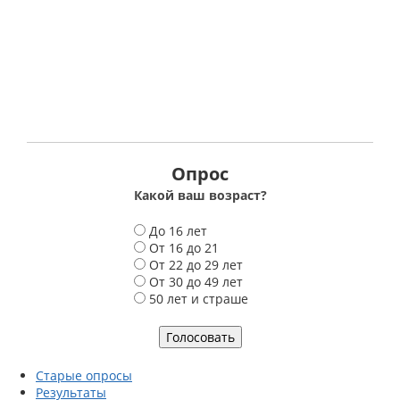
Опрос
Какой ваш возраст?
В
До 16 лет
а
От 16 до 21
р
От 22 до 29 лет
и
От 30 до 49 лет
а
50 лет и страше
н
т
ы
Старые опросы
Результаты