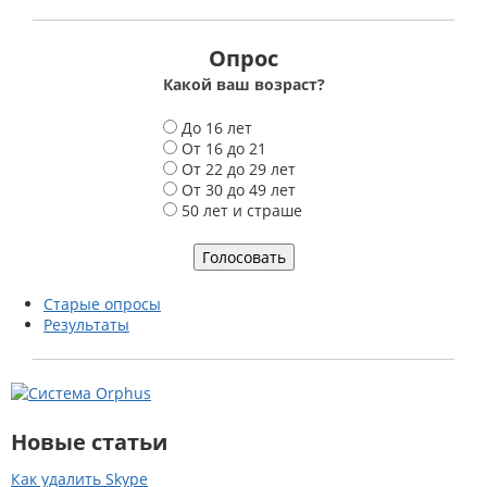
Опрос
Какой ваш возраст?
В
До 16 лет
а
От 16 до 21
р
От 22 до 29 лет
и
От 30 до 49 лет
а
50 лет и страше
н
т
ы
Старые опросы
Результаты
Новые статьи
Как удалить Skype