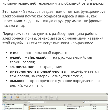
исключительно веб-технологии и глобальной сети в целом.
Этот краткий экскурс поведает вам о том, как функционирует
электронная почта: как создаются адреса и ящики, как
пересылаются данные, какую структуру имеют цифровые
письма и т.д.
Перед тем, как приступить к разбору принципа работы
электронной почты, ознакомьтесь с синонимами названия
этой службы. В Сети её могут именовать по-разному:
e-mail
— англоязычный вариант;
е-мейл, майл, емайл
— на русском английская
терминология;
эл. почта, элп
— сокращение;
интернет-почта, онлайн-почта
— подчёркивается
технология, на которой базируется служба;
«мыло»
— просторечное шуточное определение от
английского «mail».