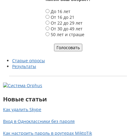
В
До 16 лет
а
От 16 до 21
р
От 22 до 29 лет
и
От 30 до 49 лет
а
50 лет и страше
н
т
ы
Старые опросы
Результаты
Новые статьи
Как удалить Skype
Вход в Одноклассники без пароля
Как настроить пароль в роутерах MiktoTik