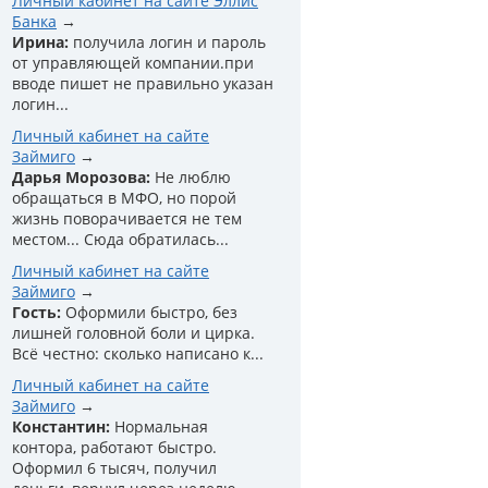
Личный кабинет на сайте Эллис
Банка
Ирина:
получила логин и пароль
от управляющей компании.при
вводе пишет не правильно указан
логин...
Личный кабинет на сайте
Займиго
Дарья Морозова:
Не люблю
обращаться в МФО, но порой
жизнь поворачивается не тем
местом... Сюда обратилась...
Личный кабинет на сайте
Займиго
Гость:
Оформили быстро, без
лишней головной боли и цирка.
Всё честно: сколько написано к...
Личный кабинет на сайте
Займиго
Константин:
Нормальная
контора, работают быстро.
Оформил 6 тысяч, получил