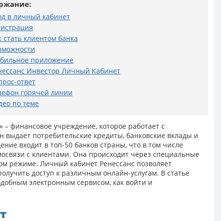
ржание:
од в личный кабинет
гистрация
к стать клиентом банка
зможности
бильное приложение
нессанс Инвестор Личный Кабинет
прос-ответ
лефон горячей линии
део по теме
 – финансовое учреждение, которое работает с
н выдает потребительские кредиты, банковские вклады и
ение входит в топ-50 банков страны, что в том числе
освязи с клиентами. Она происходит через специальные
ом режиме. Личный кабинет Ренессанс позволяет
получить доступ к различным онлайн-услугам. В статье
одобным электронным сервисом, как войти и
т