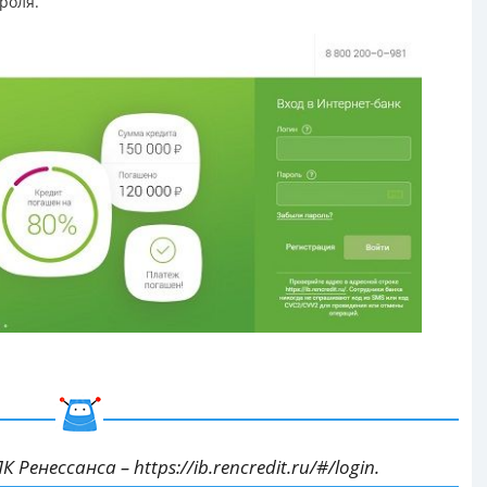
роля.
ЛК Ренессанса –
https://ib.rencredit.ru/#/login
.