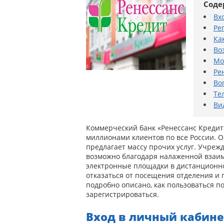
Соде
Вх
Ре
Ка
Во
Мо
Ре
Во
Те
Ви
Коммерческий банк «Ренессанс Кредит»
миллионами клиентов по все России. О
предлагает массу прочих услуг. Учрежд
возможно благодаря налаженной взаим
электронные площадки в дистанционн
отказаться от посещения отделения и 
подробно описано, как пользоваться п
зарегистрироваться.
Вход в личный кабине