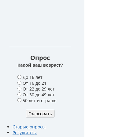
Опрос
Какой ваш возраст?
В
До 16 лет
а
От 16 до 21
р
От 22 до 29 лет
и
От 30 до 49 лет
а
50 лет и страше
н
т
ы
Старые опросы
Результаты