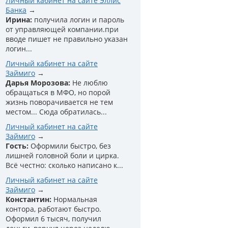
Личный кабинет на сайте Эллис
Банка
Ирина:
получила логин и пароль
от управляющей компании.при
вводе пишет не правильно указан
логин...
Личный кабинет на сайте
Займиго
Дарья Морозова:
Не люблю
обращаться в МФО, но порой
жизнь поворачивается не тем
местом... Сюда обратилась...
Личный кабинет на сайте
Займиго
Гость:
Оформили быстро, без
лишней головной боли и цирка.
Всё честно: сколько написано к...
Личный кабинет на сайте
Займиго
Константин:
Нормальная
контора, работают быстро.
Оформил 6 тысяч, получил