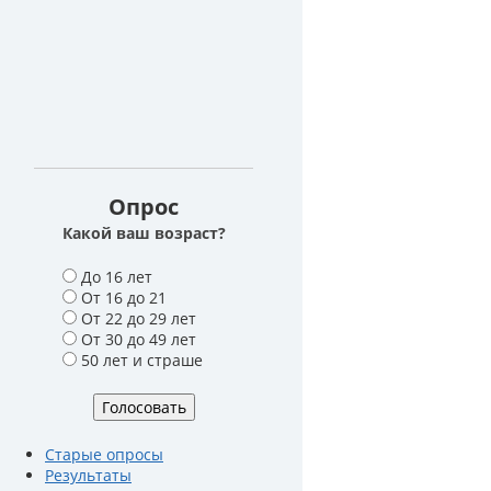
Опрос
Какой ваш возраст?
В
До 16 лет
а
От 16 до 21
р
От 22 до 29 лет
и
От 30 до 49 лет
а
50 лет и страше
н
т
ы
Старые опросы
Результаты