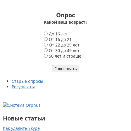
Опрос
Какой ваш возраст?
В
До 16 лет
а
От 16 до 21
р
От 22 до 29 лет
и
От 30 до 49 лет
а
50 лет и страше
н
т
ы
Старые опросы
Результаты
Новые статьи
Как удалить Skype