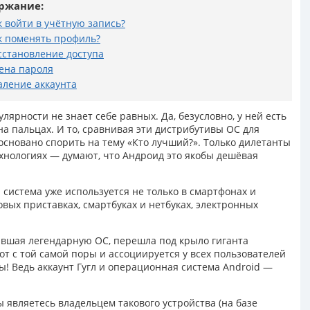
ржание:
к войти в учётную запись?
к поменять профиль?
сстановление доступа
ена пароля
аление аккаунта
ярности не знает себе равных. Да, безусловно, у ней есть
на пальцах. И то, сравнивая эти дистрибутивы ОС для
основано спорить на тему «Кто лучший?». Только дилетанты
хнологиях — думают, что Андроид это якобы дешёвая
 система уже используется не только в смартфонах и
овых приставках, смартбуках и нетбуках, электронных
здавшая легендарную ОС, перешла под крыло гиганта
т с той самой поры и ассоциируется у всех пользователей
ы! Ведь аккаунт Гугл и операционная система Android —
ы являетесь владельцем такового устройства (на базе