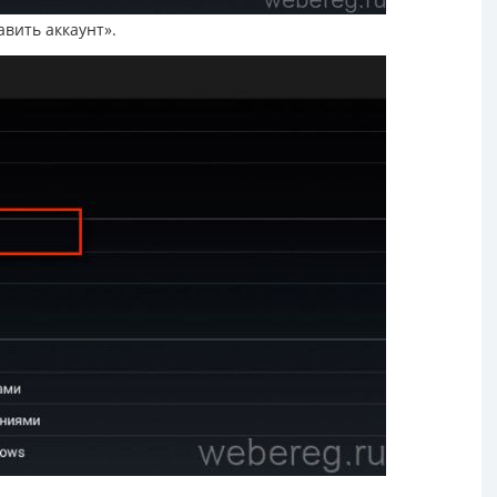
авить аккаунт».
.