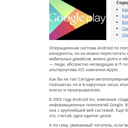
Соде
Ка
Ка
Во
См
Уд
Операционная система Android по попул
конкуренты, но их можно пересчитать 
мобильных девайсов, можно долго и об
— люди, абсолютно несведущие в IT-те
альтернатива iOS компании Apple.
Как бы не так! Сегодня мегапопулярная
планшетах, но и в наручных часах, игр
книгах и проигрывателях.
В 2005 году Android Inc, компания со
информационных технологий Google. Во
она с крупнейшей веб-системой. Ещё б
это, считай, одно единое целое.
А по сему, уважаемый читатель, если в