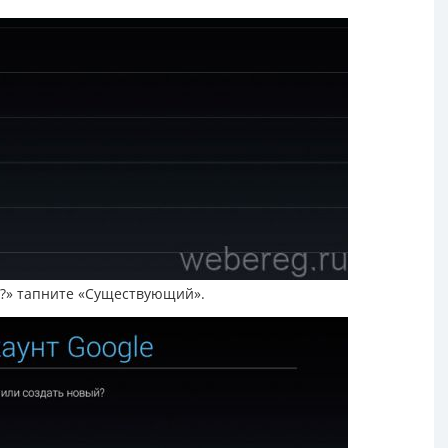
 ?» тапните «Существующий».