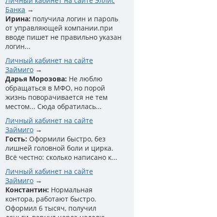
Личный кабинет на сайте Эллис
Банка
Ирина:
получила логин и пароль
от управляющей компании.при
вводе пишет не правильно указан
логин...
Личный кабинет на сайте
Займиго
Дарья Морозова:
Не люблю
обращаться в МФО, но порой
жизнь поворачивается не тем
местом... Сюда обратилась...
Личный кабинет на сайте
Займиго
Гость:
Оформили быстро, без
лишней головной боли и цирка.
Всё честно: сколько написано к...
Личный кабинет на сайте
Займиго
Константин:
Нормальная
контора, работают быстро.
Оформил 6 тысяч, получил