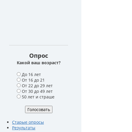
Опрос
Какой ваш возраст?
В
До 16 лет
а
От 16 до 21
р
От 22 до 29 лет
и
От 30 до 49 лет
а
50 лет и страше
н
т
ы
Старые опросы
Результаты