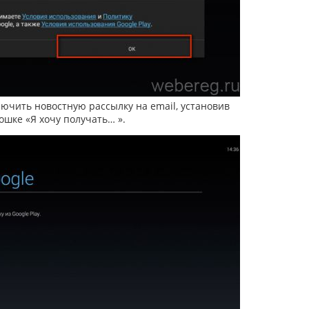
лючить новостную рассылку на email, установив
ошке «Я хочу получать… ».