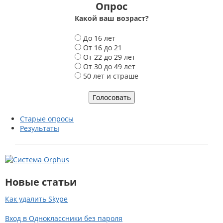
Опрос
Какой ваш возраст?
В
До 16 лет
а
От 16 до 21
р
От 22 до 29 лет
и
От 30 до 49 лет
а
50 лет и страше
н
т
ы
Старые опросы
Результаты
Новые статьи
Как удалить Skype
Вход в Одноклассники без пароля