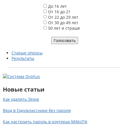
В
До 16 лет
а
От 16 до 21
р
От 22 до 29 лет
и
От 30 до 49 лет
а
50 лет и страше
н
т
ы
Старые опросы
Результаты
Новые статьи
Как удалить Skype
Вход в Одноклассники без пароля
Как настроить пароль в роутерах MiktoTik