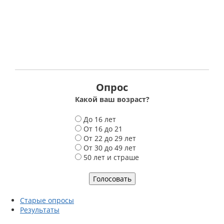
Опрос
Какой ваш возраст?
В
До 16 лет
а
От 16 до 21
р
От 22 до 29 лет
и
От 30 до 49 лет
а
50 лет и страше
н
т
ы
Старые опросы
Результаты