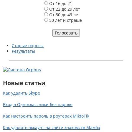
а
От 16 до 21
р
От 22 до 29 лет
и
От 30 до 49 лет
а
50 лет и страше
н
т
ы
Старые опросы
Результаты
Новые статьи
Как удалить Skype
Вход в Одноклассники без пароля
Как настроить пароль в роутерах MiktoTik
Как удалить аккаунт на сайте знакомств Мамба