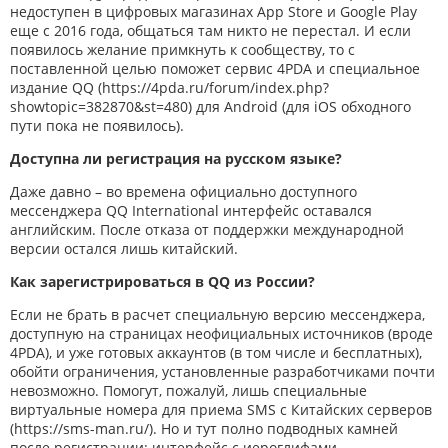
недоступен в цифровых магазинах App Store и Google Play
еще с 2016 года, общаться там никто не перестал. И если
появилось желание примкнуть к сообществу, то с
поставленной целью поможет сервис 4PDA и специальное
издание QQ (
https://4pda.ru/forum/index.php?
showtopic=382870&st=480
) для Android (для iOS обходного
пути пока не появилось).
Доступна ли регистрация на русском языке?
Даже давно – во времена официально доступного
мессенджера QQ International интерфейс оставался
английским. После отказа от поддержки международной
версии остался лишь китайский.
Как зарегистрироваться в QQ из России?
Если не брать в расчет специальную версию мессенджера,
доступную на страницах неофициальных источников (вроде
4PDA), и уже готовых аккаунтов (в том числе и бесплатных),
обойти ограничения, установленные разработчиками почти
невозможно. Помогут, пожалуй, лишь специальные
виртуальные номера для приема SMS с Китайских серверов
(https://sms-man.ru/). Но и тут полно подводных камней
после регистрации: интерфейс с иероглифами,