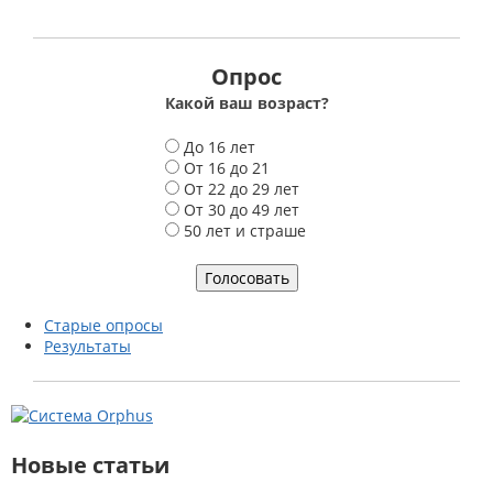
Опрос
Какой ваш возраст?
В
До 16 лет
а
От 16 до 21
р
От 22 до 29 лет
и
От 30 до 49 лет
а
50 лет и страше
н
т
ы
Старые опросы
Результаты
Новые статьи