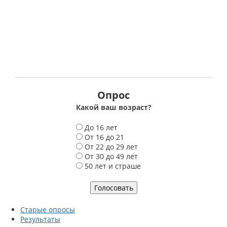
Опрос
Какой ваш возраст?
В
До 16 лет
а
От 16 до 21
р
От 22 до 29 лет
и
От 30 до 49 лет
а
50 лет и страше
н
т
ы
Старые опросы
Результаты