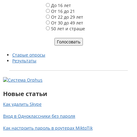
В
До 16 лет
а
От 16 до 21
р
От 22 до 29 лет
и
От 30 до 49 лет
а
50 лет и страше
н
т
ы
Старые опросы
Результаты
Новые статьи
Как удалить Skype
Вход в Одноклассники без пароля
Как настроить пароль в роутерах MiktoTik