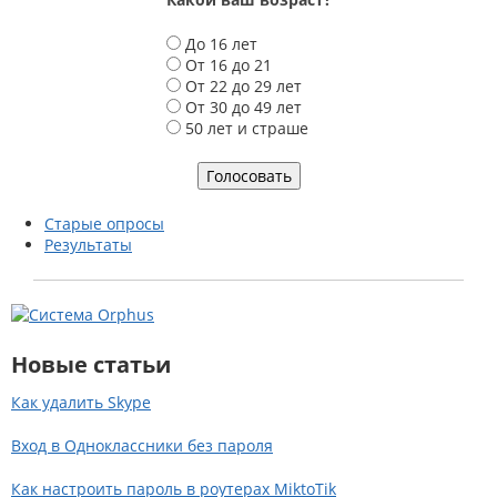
В
До 16 лет
а
От 16 до 21
р
От 22 до 29 лет
и
От 30 до 49 лет
а
50 лет и страше
н
т
ы
Старые опросы
Результаты
Новые статьи
Как удалить Skype
Вход в Одноклассники без пароля
Как настроить пароль в роутерах MiktoTik