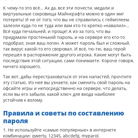
К чему-то это всё… Ах да, все эти почести, медали и
виртуальные сокровища Майнкрафта можно в один миг
потерять! И не от того, что вы не справились с геймплеем,
залезли куда-то не туда или вам кто-то крепко «навалил»…
Всё куда печальней, и проще! А из-за того, что вы
придумали простенький пароль, и на сервере его кто-то
подобрал, зная ваш логин. А может пароль был и сложный,
так вирус какой-то его своровал. И всё, тю-тю, ваш герой
перешёл в распоряжение другого игрока. Какие могут быть
последствия этой ситуации, сами понимаете. Короче говоря,
ничего хорошего.
Так вот, дабы перестраховаться от этих напастей, прочтите
эту статью. Из неё вы узнаете, как сменить свой пароль на
офсайте игры и непосредственно на сервере, что делать,
если вы его забыли, какой ключ для входа наиболее
устойчив к взлому.
Правила и советы по составлению
пароля
1. Не используйте «самые популярные» в интернете
комбинации: qwerty, 12345, abcdefg, myparol.