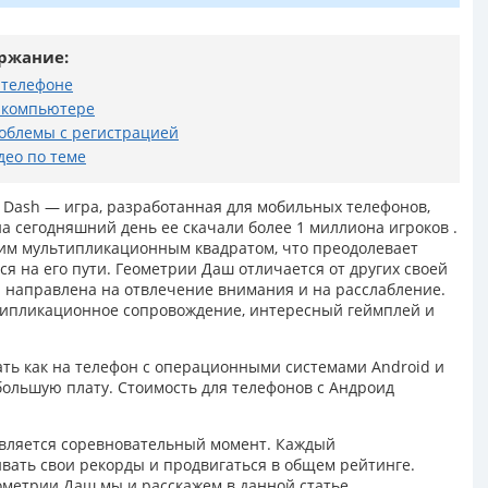
ржание:
 телефоне
 компьютере
облемы с регистрацией
део по теме
 Dash — игра, разработанная для мобильных телефонов,
на сегодняшний день ее скачали более 1 миллиона игроков .
им мультипликационным квадратом, что преодолевает
 на его пути. Геометрии Даш отличается от других своей
на направлена на отвлечение внимания и на расслабление.
ьтипликационное сопровождение, интересный геймплей и
ать как на телефон с операционными системами Android и
ебольшую плату. Стоимость для телефонов с Андроид
вляется соревновательный момент. Каждый
вать свои рекорды и продвигаться в общем рейтинге.
еометрии Даш мы и расскажем в данной статье.