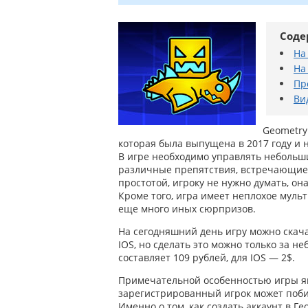
Соде
На
На
Пр
Ви
Geometry
которая была выпущена в 2017 году и 
В игре необходимо управлять небольш
различные препятствия, встречающиеся
простотой, игроку не нужно думать, о
Кроме того, игра имеет неплохое мул
еще много иных сюрпризов.
На сегодняшний день игру можно скач
IOS, но сделать это можно только за н
составляет 109 рублей, для IOS — 2$.
Примечательной особенностью игры я
зарегистрированный игрок может поби
Именно о том, как создать аккаунт в Г