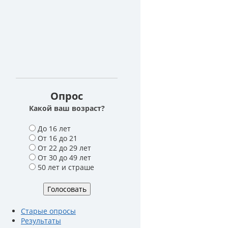
Опрос
Какой ваш возраст?
В
До 16 лет
а
От 16 до 21
р
От 22 до 29 лет
и
От 30 до 49 лет
а
50 лет и страше
н
т
ы
Старые опросы
Результаты